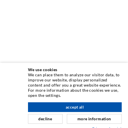
We use cookies
We can place them to analyze our visitor data, to
INJEKTIONSTECHNIK
improve our website, display personalized
content and offer you a great website experience.
For more information about the cookies we use,
Rissinjektion
open the settings.
Horizontalabdichtung
accept all
nach oben
Schleier- & Flächeninjektion
decline
more information
Fugensanierung