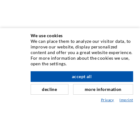
We use cookies
We can place them to analyze our visitor data, to
INJEKTIONSTECHNIK
improve our website, display personalized
content and offer you a great website experience.
For more information about the cookies we use,
Rissinjektion
open the settings.
Horizontalabdichtung
accept all
nach oben
Schleier- & Flächeninjektion
decline
more information
Fugensanierung
Privacy
Imprint
Berg- & Tunnelbau
Ankersysteme
Mix
Injektions- und Mischgeräte