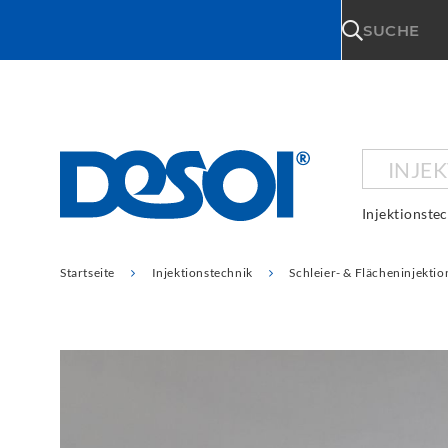
\n
SUCHE
INJE
Injektionste
Startseite
Injektionstechnik
Schleier- & Flächeninjektio