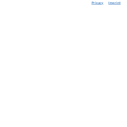
Privacy
Imprint
ebraucht- & Mietmaschinen
achseminare
njektions-ABC
ewsletter