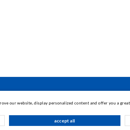
INDUSTRIETECHNIK
prove our website, display personalized content and offer you a gre
Auftragsarbeiten
M
accept all
Entwicklung/Konstruktion
B