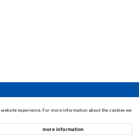
SERVICE
at website experience. For more information about the cookies we
ediathek
more information
nach oben
eratung / Planung / Ausführung