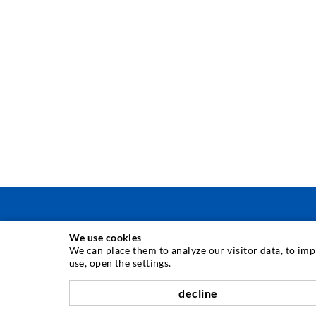
We use cookies
INJEKTIONSTECHNIK
We can place them to analyze our visitor data, to im
use, open the settings.
Rissinjektion
decline
Horizontalabdichtung