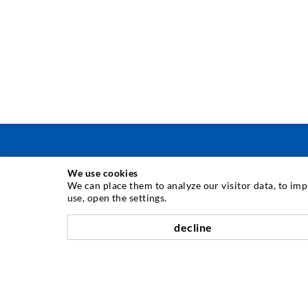
We use cookies
INJEKTIONSTECHNIK
We can place them to analyze our visitor data, to im
use, open the settings.
Rissinjektion
decline
Horizontalabdichtung
Schleier- & Flächeninjektion
Fugensanierung
Berg- & Tunnelbau