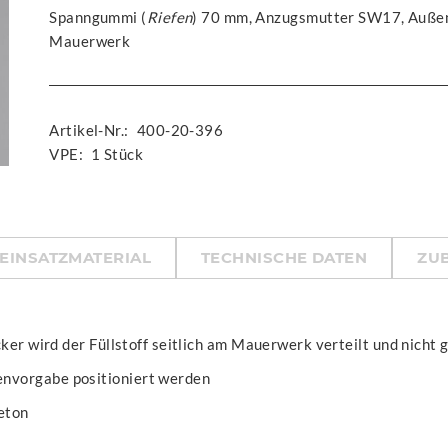
Spanngummi (
Riefen
) 70 mm, Anzugsmutter SW17, Außen
Mauerwerk
Artikel-Nr.:
400-20-396
VPE:
1 Stück
EINSATZMATERIAL
TECHNISCHE DATEN
ZU
ker wird der Füllstoff seitlich am Mauerwerk verteilt und nicht g
nvorgabe positioniert werden
eton