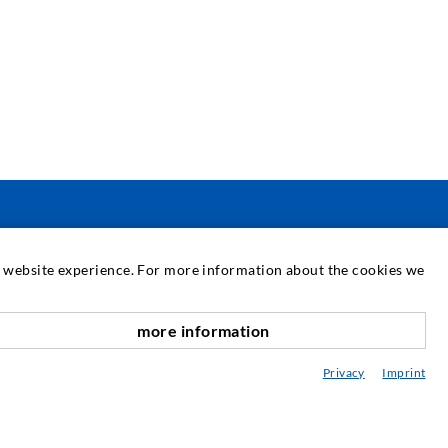
SERVICE
at website experience. For more information about the cookies we
ediathek
more information
nach oben
eratung / Planung / Ausführung
Privacy
Imprint
ebraucht- & Mietmaschinen
achseminare
njektions-ABC