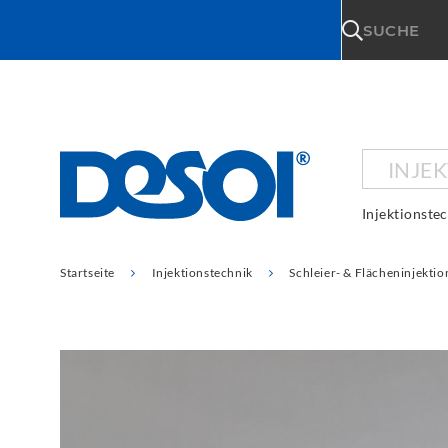
\n
SUCHE
INJE
Injektionste
Startseite
Injektionstechnik
Schleier- & Flächeninjektio