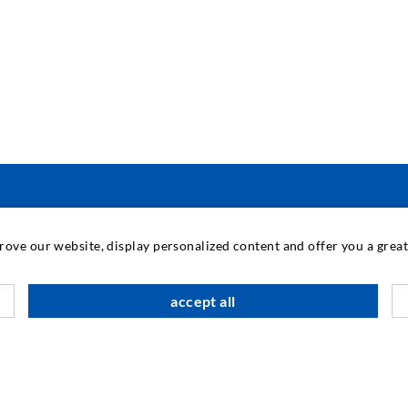
INDUSTRIETECHNIK
prove our website, display personalized content and offer you a gre
Auftragsarbeiten
M
accept all
Entwicklung/Konstruktion
B
Fertigung
G
Produkte
F
Reparaturen
I