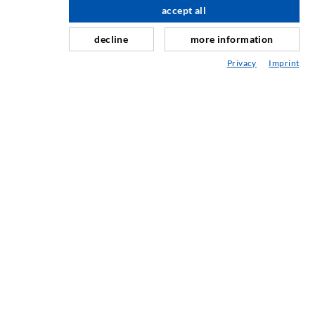
accept all
nach oben
Schleier- & Flächeninjektion
decline
more information
Fugensanierung
Privacy
Imprint
Berg- & Tunnelbau
Ankersysteme
Mix
Injektions- und Mischgeräte
INDUSTRIETECHNIK
Auftragsarbeiten
Entwicklung/Konstruktion
Fertigung
Produkte
Reparaturen