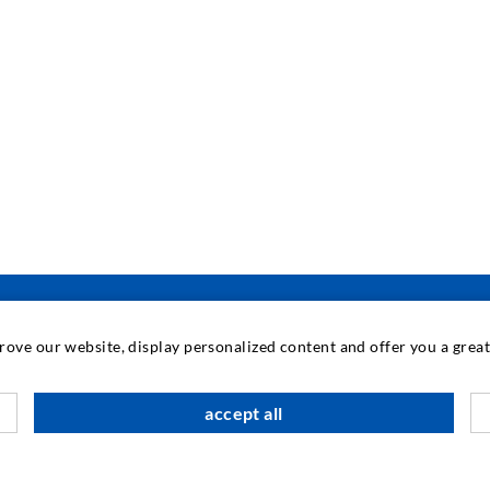
prove our website, display personalized content and offer you a gre
INDUSTRIETECHNIK
accept all
Auftragsarbeiten
M
Entwicklung/Konstruktion
B