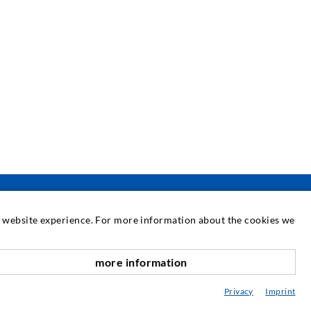
at website experience. For more information about the cookies we
SERVICE
more information
nach oben
ediathek
Privacy
Imprint
eratung / Planung / Ausführung