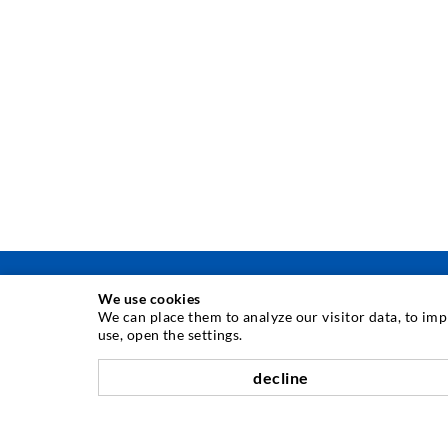
We use cookies
We can place them to analyze our visitor data, to im
use, open the settings.
INJEKTIONSTECHNIK
decline
Rissinjektion
Horizontalabdichtung