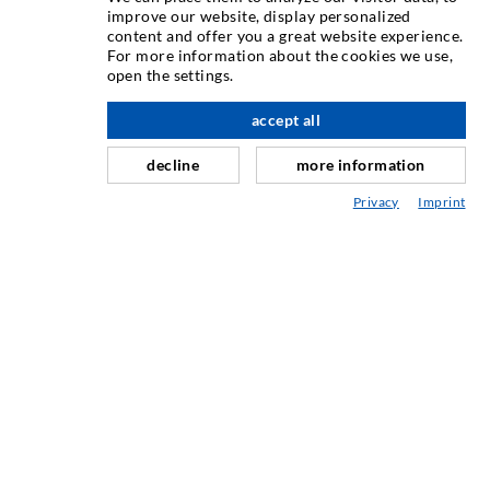
INJEKTIONSTECHNIK
improve our website, display personalized
content and offer you a great website experience.
For more information about the cookies we use,
Rissinjektion
open the settings.
Horizontalabdichtung
accept all
nach oben
Schleier- & Flächeninjektion
decline
more information
Fugensanierung
Privacy
Imprint
Berg- & Tunnelbau
Ankersysteme
Mix
Injektions- und Mischgeräte
INDUSTRIETECHNIK
Auftragsarbeiten
Entwicklung/Konstruktion