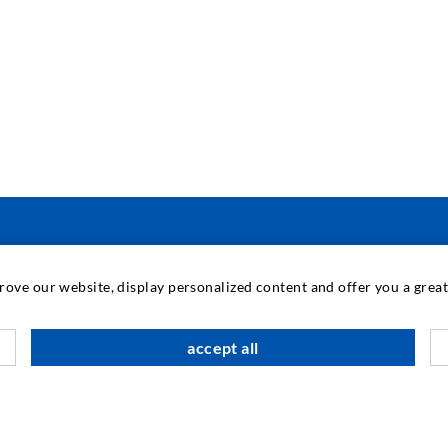
INDUSTRIETECHNIK
prove our website, display personalized content and offer you a gre
Auftragsarbeiten
M
accept all
Entwicklung/Konstruktion
B
Fertigung
G
Produkte
F