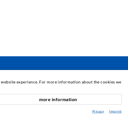
SERVICE
at website experience. For more information about the cookies we
ediathek
more information
nach oben
eratung / Planung / Ausführung
Privacy
Imprint
ebraucht- & Mietmaschinen
achseminare