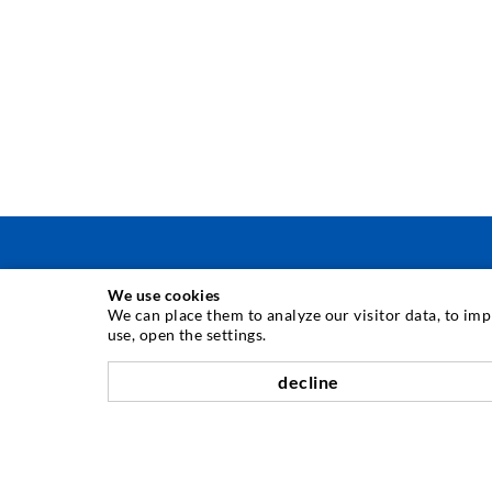
We use cookies
INJEKTIONSTECHNIK
We can place them to analyze our visitor data, to im
use, open the settings.
Rissinjektion
decline
Horizontalabdichtung
Schleier- & Flächeninjektion
Fugensanierung