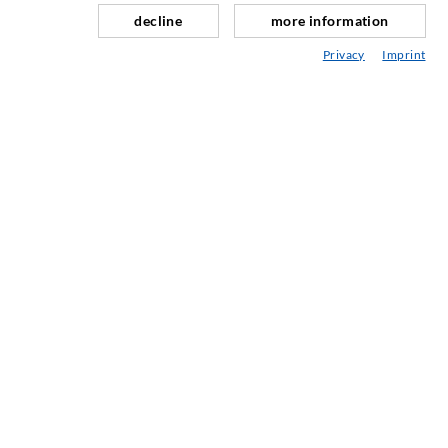
Fugensanierung
decline
more information
Berg- & Tunnelbau
Privacy
Imprint
Ankersysteme
Mix
Injektions- und Mischgeräte
INDUSTRIETECHNIK
Auftragsarbeiten
Entwicklung/Konstruktion
Fertigung
Produkte
Reparaturen
SERVICE