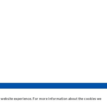
at website experience. For more information about the cookies we
SERVICE