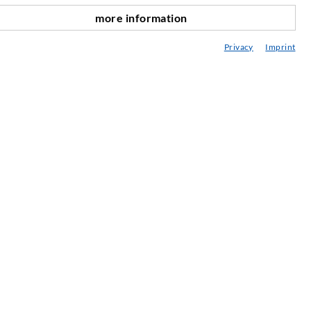
more information
nach oben
ediathek
Privacy
Imprint
eratung / Planung / Ausführung
ebraucht- & Mietmaschinen
achseminare
njektions-ABC
ewsletter