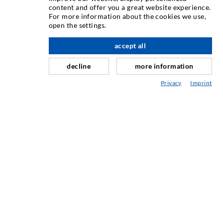
content and offer you a great website experience.
For more information about the cookies we use,
Rissinjektion
open the settings.
Horizontalabdichtung
accept all
nach oben
Schleier- & Flächeninjektion
decline
more information
Fugensanierung
Privacy
Imprint
Berg- & Tunnelbau
Ankersysteme
Mix
Injektions- und Mischgeräte
INDUSTRIETECHNIK
Auftragsarbeiten
Entwicklung/Konstruktion
Fertigung