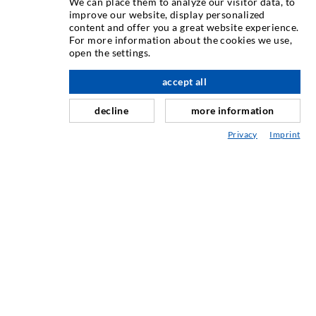
We can place them to analyze our visitor data, to
improve our website, display personalized
content and offer you a great website experience.
INJEKTIONSTECHNIK
For more information about the cookies we use,
open the settings.
Rissinjektion
accept all
nach oben
Horizontalabdichtung
Schleier- & Flächeninjektion
decline
more information
Fugensanierung
Privacy
Imprint
Berg- & Tunnelbau
Ankersysteme
Mix
Injektions- und Mischgeräte
INDUSTRIETECHNIK
Auftragsarbeiten