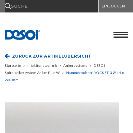
\n
SUCHE
EINLOGGEN
ZURÜCK ZUR ARTIKELÜBERSICHT
Startseite
Injektionstechnik
Ankersysteme
DESOI
Spiralankersystem Anker Plus W
Hammerbohrer ROCKET 3 Ø 14 x
260 mm