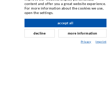
content and offer you a great website experience.
For more information about the cookies we use,
Rissinjektion
open the settings.
Horizontalabdichtung
accept all
nach oben
Schleier- & Flächeninjektion
decline
more information
Fugensanierung
Privacy
Imprint
Berg- & Tunnelbau
Ankersysteme
Mix
Injektions- und Mischgeräte
INDUSTRIETECHNIK
Auftragsarbeiten
Entwicklung/Konstruktion
Fertigung