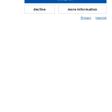
Schleier- & Flächeninjektion
decline
more information
Fugensanierung
Privacy
Imprint
Berg- & Tunnelbau
Ankersysteme
Mix
Injektions- und Mischgeräte
INDUSTRIETECHNIK
Auftragsarbeiten
Entwicklung/Konstruktion
Fertigung
Produkte
Reparaturen