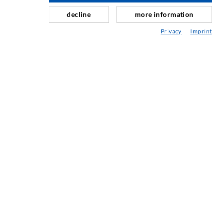
Schleier- & Flächeninjektion
decline
more information
Fugensanierung
Privacy
Imprint
Berg- & Tunnelbau
Ankersysteme
Mix
Injektions- und Mischgeräte
INDUSTRIETECHNIK
Auftragsarbeiten
Entwicklung/Konstruktion
Fertigung
Produkte
Reparaturen