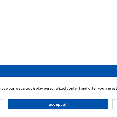
INDUSTRIETECHNIK
prove our website, display personalized content and offer you a gre
Auftragsarbeiten
M
accept all
Entwicklung/Konstruktion
B