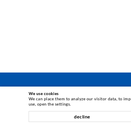
We use cookies
INJEKTIONSTECHNIK
We can place them to analyze our visitor data, to im
use, open the settings.
Rissinjektion
decline
Horizontalabdichtung