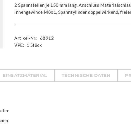
2 Spannstellen je 150 mm lang, Anschluss Materialschla
Innengewinde M8x1, Spannzylinder doppelwirkend, frei
Artikel-Nr.:
68912
VPE:
1 Stück
EINSATZMATERIAL
TECHNISCHE DATEN
P
iefen
nnen