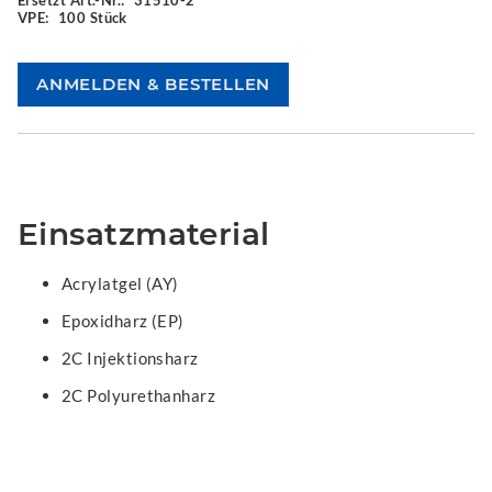
Ersetzt Art.-Nr.:
31510-2
VPE:
100 Stück
Einsatzmaterial
Acrylatgel (AY)
Epoxidharz (EP)
2C Injektionsharz
2C Polyurethanharz