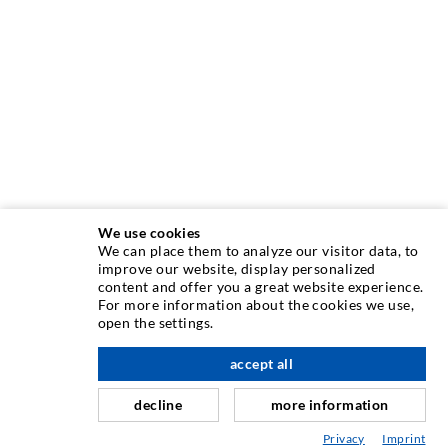
We use cookies
We can place them to analyze our visitor data, to
improve our website, display personalized
content and offer you a great website experience.
INJEKTIONSTECHNIK
For more information about the cookies we use,
open the settings.
Rissinjektion
accept all
nach oben
Horizontalabdichtung
Schleier- & Flächeninjektion
decline
more information
Fugensanierung
Privacy
Imprint