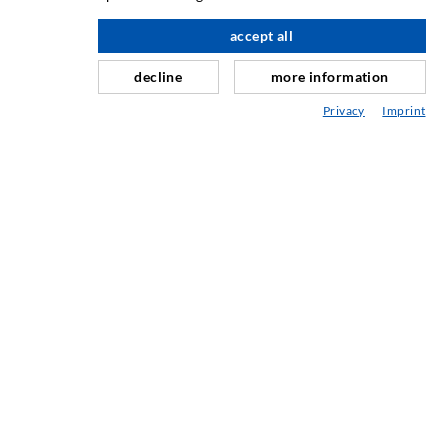
Horizontalabdichtung
accept all
nach oben
Schleier- & Flächeninjektion
decline
more information
Fugensanierung
Privacy
Imprint
Berg- & Tunnelbau
Ankersysteme
Mix
Injektions- und Mischgeräte
INDUSTRIETECHNIK
Auftragsarbeiten
Entwicklung/Konstruktion
Fertigung
Produkte
Reparaturen