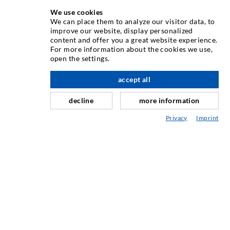
We use cookies
We can place them to analyze our visitor data, to
INJEKTIONSTECHNIK
improve our website, display personalized
content and offer you a great website experience.
For more information about the cookies we use,
Rissinjektion
open the settings.
Horizontalabdichtung
accept all
nach oben
Schleier- & Flächeninjektion
decline
more information
Fugensanierung
Privacy
Imprint
Berg- & Tunnelbau
Ankersysteme
Mix
Injektions- und Mischgeräte
INDUSTRIETECHNIK
Auftragsarbeiten