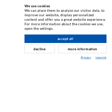
We use cookies
We can place them to analyze our visitor data, to
INJEKTIONSTECHNIK
improve our website, display personalized
content and offer you a great website experience.
For more information about the cookies we use,
Rissinjektion
open the settings.
Horizontalabdichtung
accept all
nach oben
Schleier- & Flächeninjektion
decline
more information
Fugensanierung
Privacy
Imprint
Berg- & Tunnelbau
Ankersysteme
Mix
Injektions- und Mischgeräte
INDUSTRIETECHNIK
Auftragsarbeiten