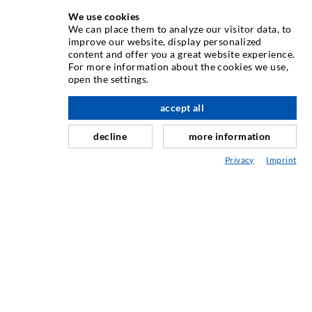
We use cookies
We can place them to analyze our visitor data, to
INJEKTIONSTECHNIK
improve our website, display personalized
content and offer you a great website experience.
For more information about the cookies we use,
Rissinjektion
open the settings.
Horizontalabdichtung
accept all
nach oben
Schleier- & Flächeninjektion
decline
more information
Fugensanierung
Privacy
Imprint
Berg- & Tunnelbau
Ankersysteme
Mix
Injektions- und Mischgeräte
INDUSTRIETECHNIK
Auftragsarbeiten