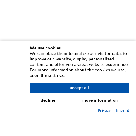
We use cookies
We can place them to analyze our visitor data, to
INJEKTIONSTECHNIK
improve our website, display personalized
content and offer you a great website experience.
For more information about the cookies we use,
Rissinjektion
open the settings.
Horizontalabdichtung
accept all
nach oben
Schleier- & Flächeninjektion
decline
more information
Fugensanierung
Privacy
Imprint
Berg- & Tunnelbau
Ankersysteme
Mix