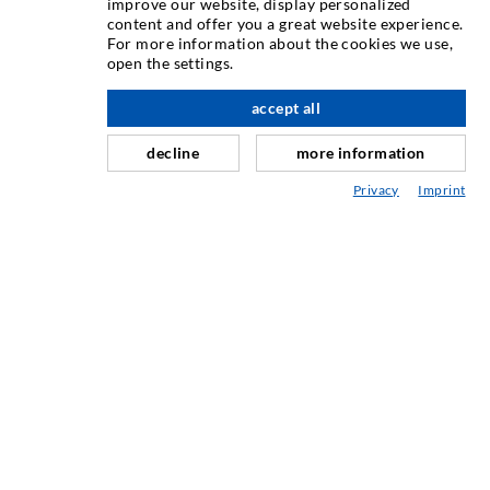
INJEKTIONSTECHNIK
improve our website, display personalized
content and offer you a great website experience.
For more information about the cookies we use,
Rissinjektion
open the settings.
Horizontalabdichtung
accept all
nach oben
Schleier- & Flächeninjektion
decline
more information
Fugensanierung
Privacy
Imprint
Berg- & Tunnelbau
Ankersysteme
Mix
Injektions- und Mischgeräte
INDUSTRIETECHNIK
Auftragsarbeiten
Entwicklung/Konstruktion
Fertigung