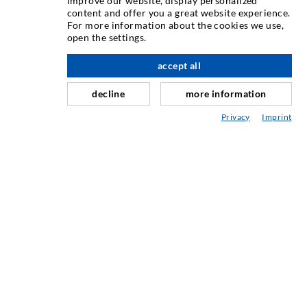
improve our website, display personalized
content and offer you a great website experience.
For more information about the cookies we use,
Rissinjektion
open the settings.
Horizontalabdichtung
accept all
nach oben
Schleier- & Flächeninjektion
decline
more information
Fugensanierung
Privacy
Imprint
Berg- & Tunnelbau
Ankersysteme
Mix
Injektions- und Mischgeräte
INDUSTRIETECHNIK
Auftragsarbeiten
Entwicklung/Konstruktion
Fertigung