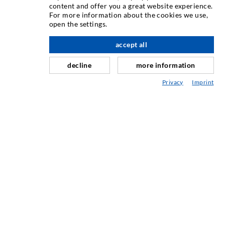
content and offer you a great website experience.
For more information about the cookies we use,
Rissinjektion
open the settings.
Horizontalabdichtung
accept all
nach oben
Schleier- & Flächeninjektion
decline
more information
Fugensanierung
Privacy
Imprint
Berg- & Tunnelbau
Ankersysteme
Mix
Injektions- und Mischgeräte
INDUSTRIETECHNIK
Auftragsarbeiten
Entwicklung/Konstruktion
Fertigung