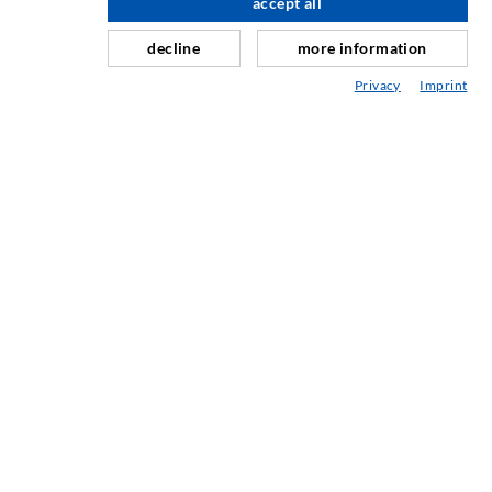
accept all
nach oben
Schleier- & Flächeninjektion
decline
more information
Fugensanierung
Privacy
Imprint
Berg- & Tunnelbau
Ankersysteme
Mix
Injektions- und Mischgeräte
INDUSTRIETECHNIK
Auftragsarbeiten
Entwicklung/Konstruktion
Fertigung
Produkte
Reparaturen