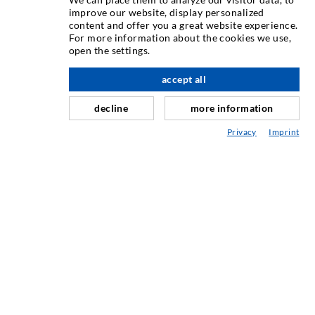
improve our website, display personalized
content and offer you a great website experience.
INJEKTIONSTECHNIK
For more information about the cookies we use,
open the settings.
Rissinjektion
accept all
nach oben
Horizontalabdichtung
Schleier- & Flächeninjektion
decline
more information
Fugensanierung
Privacy
Imprint
Berg- & Tunnelbau
Ankersysteme
Mix
Injektions- und Mischgeräte
INDUSTRIETECHNIK
Auftragsarbeiten