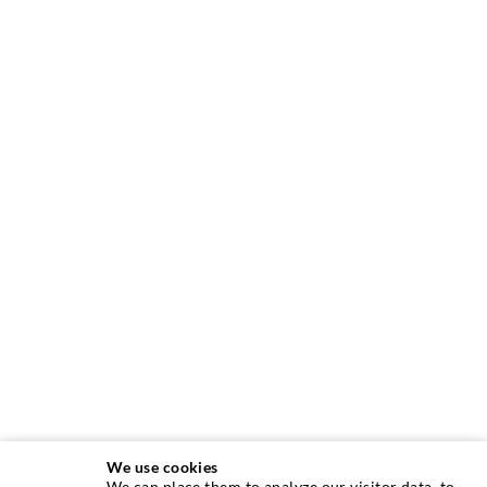
We use cookies
We can place them to analyze our visitor data, to