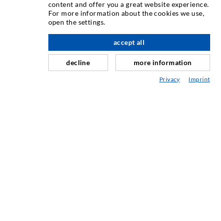
content and offer you a great website experience.
For more information about the cookies we use,
Rissinjektion
open the settings.
Horizontalabdichtung
accept all
nach oben
Schleier- & Flächeninjektion
decline
more information
Fugensanierung
Privacy
Imprint
Berg- & Tunnelbau
Ankersysteme
Mix
Injektions- und Mischgeräte
INDUSTRIETECHNIK
Auftragsarbeiten
Entwicklung/Konstruktion
Fertigung