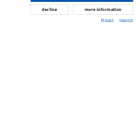
Schleier- & Flächeninjektion
decline
more information
Fugensanierung
Privacy
Imprint
Berg- & Tunnelbau
Ankersysteme
Mix
Injektions- und Mischgeräte
INDUSTRIETECHNIK
Auftragsarbeiten
Entwicklung/Konstruktion
Fertigung
Produkte
Reparaturen