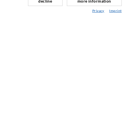
decline
more information
Fugensanierung
Privacy
Imprint
Berg- & Tunnelbau
Ankersysteme
Mix
Injektions- und Mischgeräte
INDUSTRIETECHNIK
Auftragsarbeiten
Entwicklung/Konstruktion
Fertigung
Produkte
Reparaturen
SERVICE