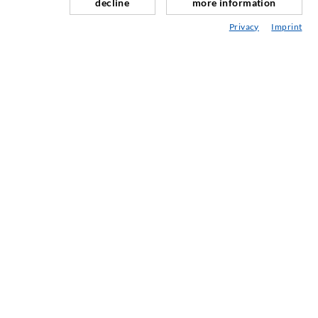
decline
more information
Fugensanierung
Privacy
Imprint
Berg- & Tunnelbau
Ankersysteme
Mix
Injektions- und Mischgeräte
INDUSTRIETECHNIK
Auftragsarbeiten
Entwicklung/Konstruktion
Fertigung
Produkte
Reparaturen
SERVICE