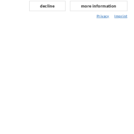
decline
more information
Fugensanierung
Privacy
Imprint
Berg- & Tunnelbau
Ankersysteme
Mix
Injektions- und Mischgeräte
INDUSTRIETECHNIK
Auftragsarbeiten
Entwicklung/Konstruktion
Fertigung
Produkte
Reparaturen
SERVICE