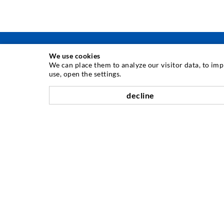
We use cookies
We can place them to analyze our visitor data, to im
use, open the settings.
INJEKTIONSTECHNIK
decline
Rissinjektion
Horizontalabdichtung
Schleier- & Flächeninjektion
Fugensanierung
Berg- & Tunnelbau
Ankersysteme
Mix
Injektions- und Mischgeräte