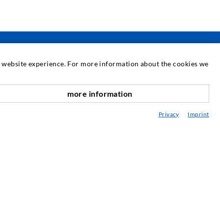
at website experience. For more information about the cookies we
SERVICE
more information
nach oben
ediathek
Privacy
Imprint
eratung / Planung / Ausführung
ebraucht- & Mietmaschinen
achseminare
njektions-ABC
ewsletter