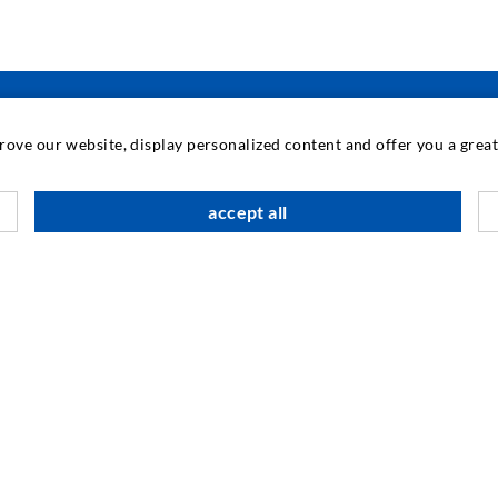
prove our website, display personalized content and offer you a gre
INDUSTRIETECHNIK
accept all
Auftragsarbeiten
M
Entwicklung/Konstruktion
B
Fertigung
G
Produkte
F
Reparaturen
I
N