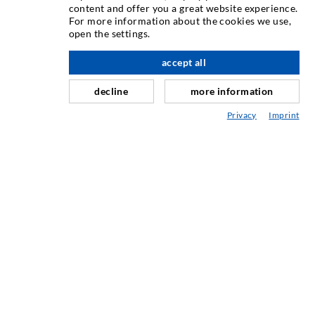
content and offer you a great website experience.
For more information about the cookies we use,
Rissinjektion
open the settings.
Horizontalabdichtung
accept all
nach oben
Schleier- & Flächeninjektion
decline
more information
Fugensanierung
Privacy
Imprint
Berg- & Tunnelbau
Ankersysteme
Mix
Injektions- und Mischgeräte
INDUSTRIETECHNIK
Auftragsarbeiten
Entwicklung/Konstruktion
Fertigung