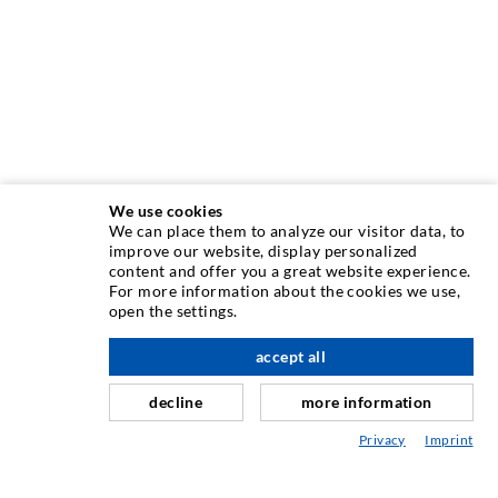
We use cookies
We can place them to analyze our visitor data, to
INJEKTIONSTECHNIK
improve our website, display personalized
content and offer you a great website experience.
For more information about the cookies we use,
Rissinjektion
open the settings.
Horizontalabdichtung
accept all
nach oben
Schleier- & Flächeninjektion
decline
more information
Fugensanierung
Privacy
Imprint
Berg- & Tunnelbau
Ankersysteme