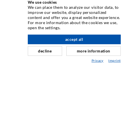
We use cookies
We can place them to analyze our visitor data, to
INJEKTIONSTECHNIK
improve our website, display personalized
content and offer you a great website experience.
For more information about the cookies we use,
Rissinjektion
open the settings.
Horizontalabdichtung
accept all
nach oben
Schleier- & Flächeninjektion
decline
more information
Fugensanierung
Privacy
Imprint
Berg- & Tunnelbau
Ankersysteme
Mix
Injektions- und Mischgeräte
INDUSTRIETECHNIK
Auftragsarbeiten