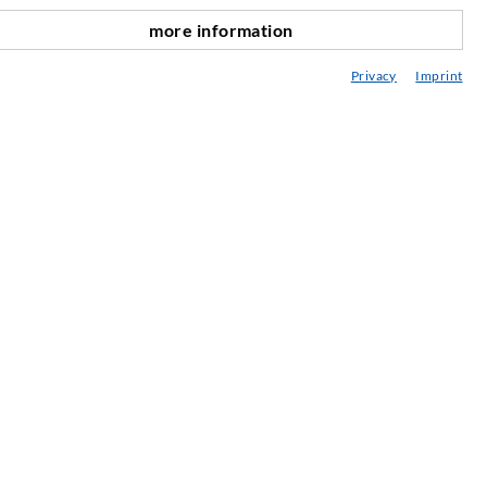
ediathek
more information
nach oben
eratung / Planung / Ausführung
Privacy
Imprint
ebraucht- & Mietmaschinen
achseminare
njektions-ABC
ewsletter