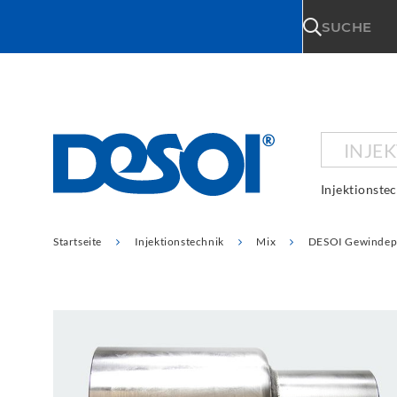
\n
SUCHE
INJE
Injektionste
Startseite
Injektionstechnik
Mix
DESOI Gewindep