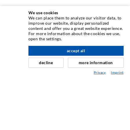
We use cookies
We can place them to analyze our visitor data, to
improve our website, display personalized
content and offer you a great website experience.
INJEKTIONSTECHNIK
For more information about the cookies we use,
open the settings.
Rissinjektion
accept all
nach oben
Horizontalabdichtung
Schleier- & Flächeninjektion
decline
more information
Fugensanierung
Privacy
Imprint
Berg- & Tunnelbau
Ankersysteme
Mix
Injektions- und Mischgeräte
INDUSTRIETECHNIK