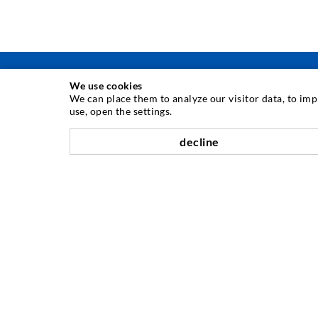
We use cookies
We can place them to analyze our visitor data, to im
use, open the settings.
INJEKTIONSTECHNIK
decline
Rissinjektion
Horizontalabdichtung
Schleier- & Flächeninjektion
Fugensanierung
Berg- & Tunnelbau
Ankersysteme
Mix
Injektions- und Mischgeräte