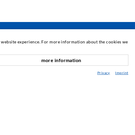
at website experience. For more information about the cookies we
SERVICE
more information
nach oben
ediathek
Privacy
Imprint
eratung / Planung / Ausführung
ebraucht- & Mietmaschinen
achseminare
njektions-ABC
ewsletter