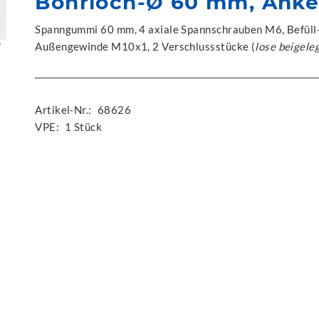
Bohrloch-Ø 60 mm, Anke
Spanngummi 60 mm, 4 axiale Spannschrauben M6, Befüll-
Außengewinde M10x1, 2 Verschlussstücke (
lose beigele
Artikel-Nr.:
68626
VPE:
1 Stück