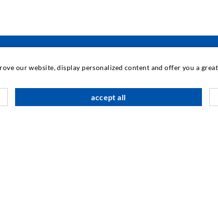
prove our website, display personalized content and offer you a gre
INDUSTRIETECHNIK
accept all
Auftragsarbeiten
M
Entwicklung/Konstruktion
B
Fertigung
G
Produkte
F
Reparaturen
I
N