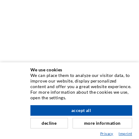
We use cookies
We can place them to analyze our visitor data, to
INJEKTIONSTECHNIK
improve our website, display personalized
content and offer you a great website experience.
For more information about the cookies we use,
Rissinjektion
open the settings.
Horizontalabdichtung
accept all
nach oben
Schleier- & Flächeninjektion
decline
more information
Fugensanierung
Privacy
Imprint
Berg- & Tunnelbau