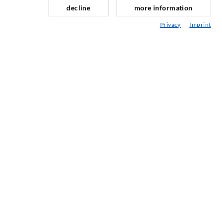
decline
more information
Fugensanierung
Privacy
Imprint
Berg- & Tunnelbau
Ankersysteme
Mix
Injektions- und Mischgeräte
INDUSTRIETECHNIK
Auftragsarbeiten
Entwicklung/Konstruktion
Fertigung
Produkte
Reparaturen
SERVICE