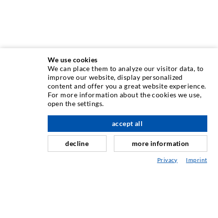
We use cookies
We can place them to analyze our visitor data, to
INJEKTIONSTECHNIK
improve our website, display personalized
content and offer you a great website experience.
For more information about the cookies we use,
Rissinjektion
open the settings.
Horizontalabdichtung
accept all
nach oben
Schleier- & Flächeninjektion
decline
more information
Fugensanierung
Privacy
Imprint
Berg- & Tunnelbau
Ankersysteme
Mix
Injektions- und Mischgeräte