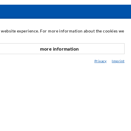
SERVICE
at website experience. For more information about the cookies we
ediathek
more information
nach oben
eratung / Planung / Ausführung
Privacy
Imprint
ebraucht- & Mietmaschinen
achseminare
njektions-ABC
ewsletter