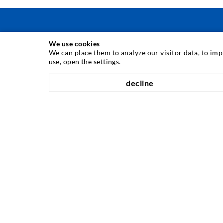
We use cookies
INJEKTIONSTECHNIK
We can place them to analyze our visitor data, to im
use, open the settings.
Rissinjektion
decline
Horizontalabdichtung
Schleier- & Flächeninjektion
Fugensanierung
Berg- & Tunnelbau
Ankersysteme
Mix
Injektions- und Mischgeräte
UNTERNEHMEN