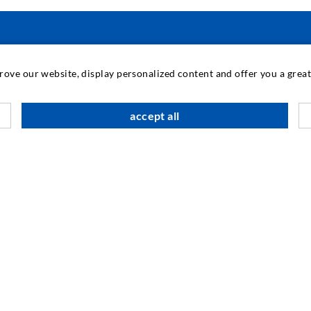
INDUSTRIETECHNIK
prove our website, display personalized content and offer you a gre
Auftragsarbeiten
M
accept all
Entwicklung/Konstruktion
B
Fertigung
G
Produkte
F
Reparaturen
I
N
SOCIAL MEDIA