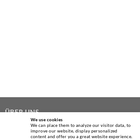
ÜBER UNS
We use cookies
We can place them to analyze our visitor data, to
Seit Jahren ist die Desoi GmbH weltweit führend als
improve our website, display personalized
Hersteller im Bereich der Injektionstechnik mit einer
content and offer you a great website experience.