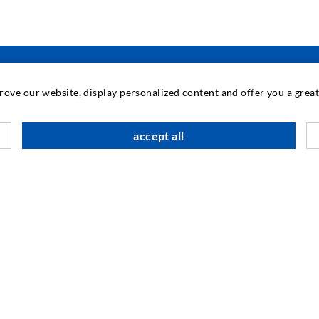
prove our website, display personalized content and offer you a gre
INDUSTRIETECHNIK
accept all
Auftragsarbeiten
M
Entwicklung/Konstruktion
B
Fertigung
G
Produkte
F
Reparaturen
I
N