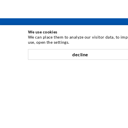
We use cookies
We can place them to analyze our visitor data, to im
use, open the settings.
INJEKTIONSTECHNIK
decline
Rissinjektion
Horizontalabdichtung
Schleier- & Flächeninjektion
Fugensanierung
Berg- & Tunnelbau
Ankersysteme
Mix
Injektions- und Mischgeräte