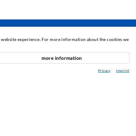
at website experience. For more information about the cookies we
SERVICE
more information
nach oben
ediathek
Privacy
Imprint
eratung / Planung / Ausführung
ebraucht- & Mietmaschinen
achseminare
njektions-ABC
ewsletter