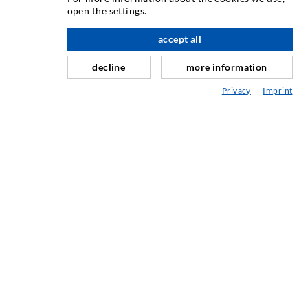
Rissinjektion
open the settings.
Horizontalabdichtung
accept all
nach oben
Schleier- & Flächeninjektion
decline
more information
Fugensanierung
Privacy
Imprint
Berg- & Tunnelbau
Ankersysteme
Mix
Injektions- und Mischgeräte
INDUSTRIETECHNIK
Auftragsarbeiten
Entwicklung/Konstruktion
Fertigung
Produkte