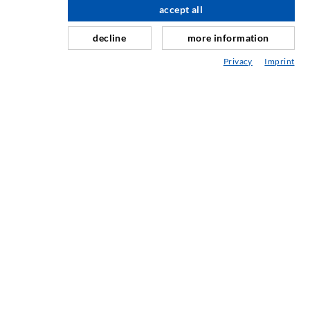
accept all
nach oben
Schleier- & Flächeninjektion
decline
more information
Fugensanierung
Privacy
Imprint
Berg- & Tunnelbau
Ankersysteme
Mix
Injektions- und Mischgeräte
INDUSTRIETECHNIK
Auftragsarbeiten
Entwicklung/Konstruktion
Fertigung
Produkte
Reparaturen