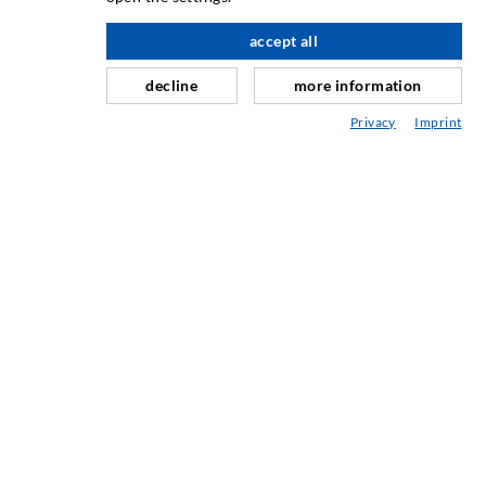
Horizontalabdichtung
accept all
nach oben
Schleier- & Flächeninjektion
decline
more information
Fugensanierung
Privacy
Imprint
Berg- & Tunnelbau
Ankersysteme
Mix
Injektions- und Mischgeräte
INDUSTRIETECHNIK
Auftragsarbeiten
Entwicklung/Konstruktion
Fertigung
Produkte
Reparaturen