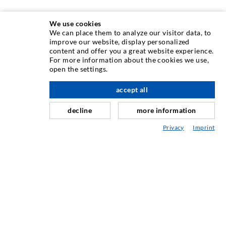
We use cookies
We can place them to analyze our visitor data, to
INJEKTIONSTECHNIK
improve our website, display personalized
content and offer you a great website experience.
For more information about the cookies we use,
Rissinjektion
open the settings.
Horizontalabdichtung
accept all
nach oben
Schleier- & Flächeninjektion
decline
more information
Fugensanierung
Privacy
Imprint
Berg- & Tunnelbau
Ankersysteme
Mix
Injektions- und Mischgeräte
INDUSTRIETECHNIK